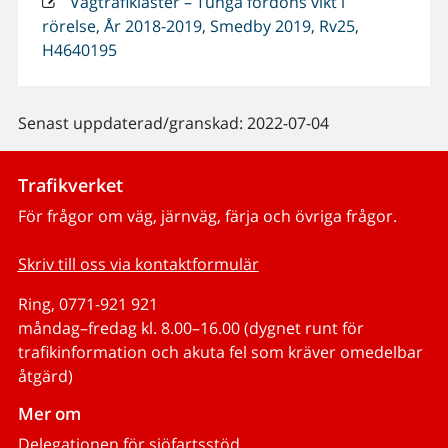
Vägtrafiklaster – Tunga fordons vikt i
rörelse, År 2018-2019, Smedby 2019, Rv25,
H4640195
Senast uppdaterad/granskad: 2022-07-04
Trafikverket
För frågor om väg, järnväg, färja och övriga frågor.
Skriv till oss via kontaktformulär
Ring, 0771-921 921
måndag–fredag kl. 8.00–16.00 (dygnet runt för
trafikinformation och akuta fel som kräver omedelbar
åtgärd)
Mer om
Delegationen för sjöfartsstöd