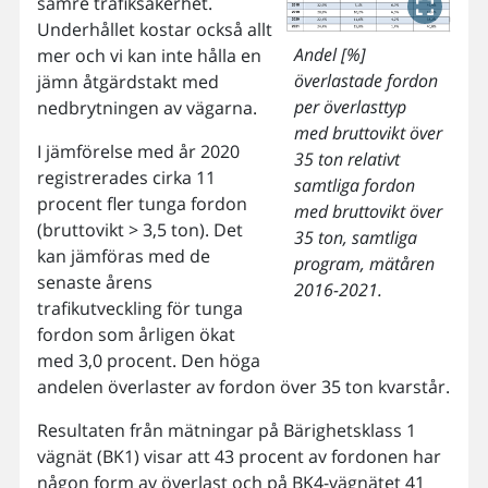
sämre trafiksäkerhet.
Underhållet kostar också allt
Andel [%]
mer och vi kan inte hålla en
överlastade fordon
jämn åtgärdstakt med
per överlasttyp
nedbrytningen av vägarna.
med bruttovikt över
I jämförelse med år 2020
35 ton relativt
registrerades cirka 11
samtliga fordon
procent fler tunga fordon
med bruttovikt över
(bruttovikt > 3,5 ton). Det
35 ton, samtliga
kan jämföras med de
program, mätåren
senaste årens
2016-2021.
trafikutveckling för tunga
fordon som årligen ökat
med 3,0 procent. Den höga
andelen överlaster av fordon över 35 ton kvarstår.
Resultaten från mätningar på Bärighetsklass 1
vägnät (BK1) visar att 43 procent av fordonen har
någon form av överlast och på BK4-vägnätet 41