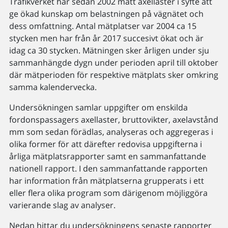
Trafikverket har sedan 2002 mätt axellaster i syfte att
ge ökad kunskap om belastningen på vägnätet och
dess omfattning. Antal mätplatser var 2004 ca 15
stycken men har från år 2017 succesivt ökat och är
idag ca 30 stycken. Mätningen sker årligen under sju
sammanhängde dygn under perioden april till oktober
där mätperioden för respektive mätplats sker omkring
samma kalendervecka.
Undersökningen samlar uppgifter om enskilda
fordonspassagers axellaster, bruttovikter, axelavstånd
mm som sedan förädlas, analyseras och aggregeras i
olika former för att därefter redovisa uppgifterna i
årliga mätplatsrapporter samt en sammanfattande
nationell rapport. I den sammanfattande rapporten
har information från mätplatserna grupperats i ett
eller flera olika program som därigenom möjliggöra
varierande slag av analyser.
Nedan hittar du undersökningens senaste rapporter