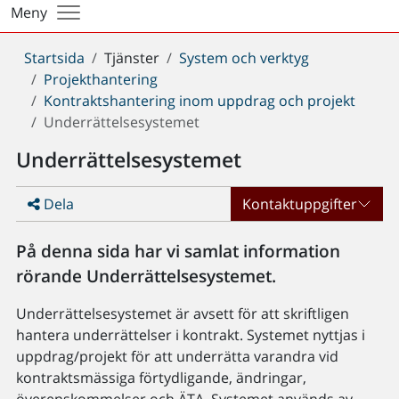
Meny
Du
Startsida
Tjänster
System och verktyg
är
Projekthantering
här:
Kontraktshantering inom uppdrag och projekt
Underrättelsesystemet
Underrättelsesystemet
Dela
Kontaktuppgifter
På denna sida har vi samlat information
rörande Underrättelsesystemet.
Underrättelsesystemet är avsett för att skriftligen
hantera underrättelser i kontrakt. Systemet nyttjas i
uppdrag/projekt för att underrätta varandra vid
kontraktsmässiga förtydligande, ändringar,