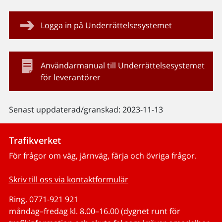
Logga in på Underrättelsesystemet
Användarmanual till Underrättelsesystemet
för leverantörer
Senast uppdaterad/granskad: 2023-11-13
Trafikverket
För frågor om väg, järnväg, färja och övriga frågor.
Skriv till oss via kontaktformulär
Ring, 0771-921 921
måndag–fredag kl. 8.00–16.00 (dygnet runt för