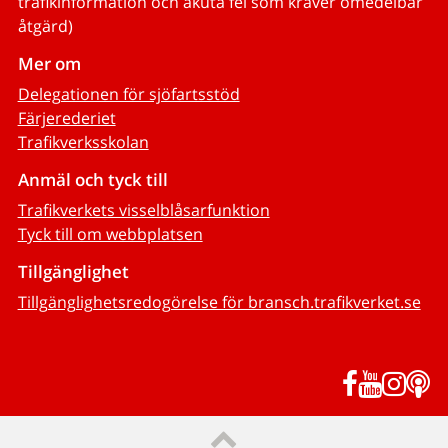
trafikinformation och akuta fel som kräver omedelbar
åtgärd)
Mer om
Delegationen för sjöfartsstöd
Färjerederiet
Trafikverksskolan
Anmäl och tyck till
Trafikverkets visselblåsarfunktion
Tyck till om webbplatsen
Tillgänglighet
Tillgänglighetsredogörelse för bransch.trafikverket.se
Facebook
YouTub
Inst
P
Till sidans topp