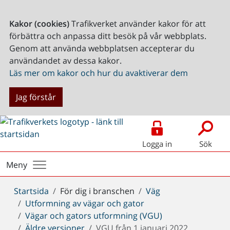
Kakor (cookies)
Trafikverket använder kakor för att
förbättra och anpassa ditt besök på vår webbplats.
Genom att använda webbplatsen accepterar du
användandet av dessa kakor.
Läs mer om kakor och hur du avaktiverar dem
Jag förstår
Logga in
Sök
Meny
Du
Startsida
För dig i branschen
Väg
är
Utformning av vägar och gator
här:
Vägar och gators utformning (VGU)
Äldre versioner
VGU från 1 januari 2022