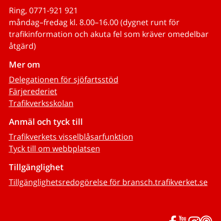
Ring, 0771-921 921
måndag–fredag kl. 8.00–16.00 (dygnet runt för
trafikinformation och akuta fel som kräver omedelbar
åtgärd)
Mer om
Delegationen för sjöfartsstöd
Färjerederiet
Trafikverksskolan
Anmäl och tyck till
Trafikverkets visselblåsarfunktion
Tyck till om webbplatsen
Tillgänglighet
Tillgänglighetsredogörelse för bransch.trafikverket.se
Facebook
YouTub
Inst
P