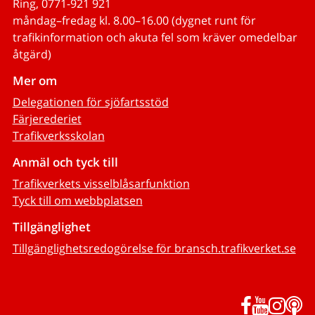
Ring, 0771-921 921
måndag–fredag kl. 8.00–16.00 (dygnet runt för
trafikinformation och akuta fel som kräver omedelbar
åtgärd)
Mer om
Delegationen för sjöfartsstöd
Färjerederiet
Trafikverksskolan
Anmäl och tyck till
Trafikverkets visselblåsarfunktion
Tyck till om webbplatsen
Tillgänglighet
Tillgänglighetsredogörelse för bransch.trafikverket.se
Facebook
YouTub
Inst
P