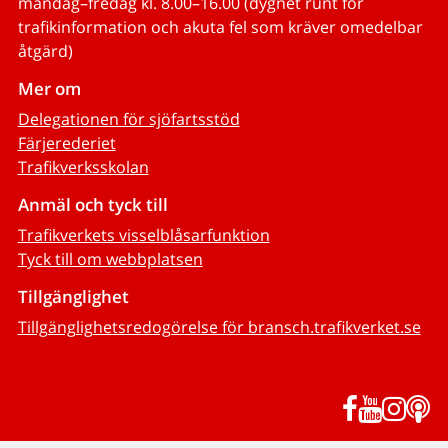
måndag–fredag kl. 8.00–16.00 (dygnet runt för
trafikinformation och akuta fel som kräver omedelbar
åtgärd)
Mer om
Delegationen för sjöfartsstöd
Färjerederiet
Trafikverksskolan
Anmäl och tyck till
Trafikverkets visselblåsarfunktion
Tyck till om webbplatsen
Tillgänglighet
Tillgänglighetsredogörelse för bransch.trafikverket.se
Facebook
YouTub
Inst
P