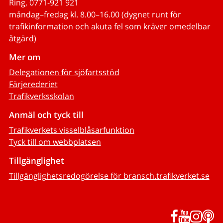
Ring, 0771-921 921
måndag–fredag kl. 8.00–16.00 (dygnet runt för
trafikinformation och akuta fel som kräver omedelbar
åtgärd)
Mer om
Delegationen för sjöfartsstöd
Färjerederiet
Trafikverksskolan
Anmäl och tyck till
Trafikverkets visselblåsarfunktion
Tyck till om webbplatsen
Tillgänglighet
Tillgänglighetsredogörelse för bransch.trafikverket.se
Facebook
YouTub
Inst
P