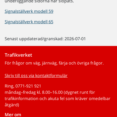
underliggande sidorna har slopats.
Signalställverk modell 59
Signalställverk modell 65
Senast uppdaterad/granskad: 2026-07-01
Trafikverket
För frågor om väg, järnväg, färja och övriga frågor.
Skriv till oss via kontaktformulär
Ring, 0771-921 921
måndag–fredag kl. 8.00–16.00 (dygnet runt för
trafikinformation och akuta fel som kräver omedelbar
åtgärd)
Mer om