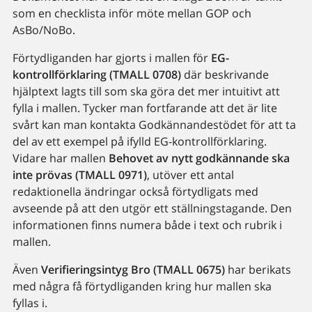
som en checklista inför möte mellan GOP och
AsBo/NoBo.
Förtydliganden har gjorts i mallen för
EG-
kontrollförklaring (TMALL 0708)
där beskrivande
hjälptext lagts till som ska göra det mer intuitivt att
fylla i mallen. Tycker man fortfarande att det är lite
svårt kan man kontakta Godkännandestödet för att ta
del av ett exempel på ifylld EG-kontrollförklaring.
Vidare har mallen
Behovet av nytt godkännande ska
inte prövas (TMALL 0971)
, utöver ett antal
redaktionella ändringar också förtydligats med
avseende på att den utgör ett ställningstagande. Den
informationen finns numera både i text och rubrik i
mallen.
Även
Verifieringsintyg Bro (TMALL 0675)
har berikats
med några få förtydliganden kring hur mallen ska
fyllas i.