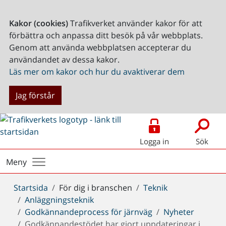
Kakor (cookies)
Trafikverket använder kakor för att
förbättra och anpassa ditt besök på vår webbplats.
Genom att använda webbplatsen accepterar du
användandet av dessa kakor.
Läs mer om kakor och hur du avaktiverar dem
Jag förstår
Logga in
Sök
Meny
Du
Startsida
För dig i branschen
Teknik
är
Anläggningsteknik
här:
Godkännandeprocess för järnväg
Nyheter
Godkännandestödet har gjort uppdateringar i