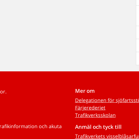
Mer om
or.
Delegationen för sjöfartss
Färjerederiet
Trafikverksskolan
trafikinformation och akuta
Anmäl och tyck till
Trafikverkets visselblåsarf