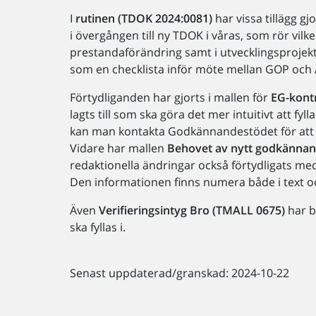
I
rutinen (TDOK 2024:0081)
har vissa tillägg gj
i övergången till ny TDOK i våras, som rör vil
prestandaförändring samt i utvecklingsprojekt
som en checklista inför möte mellan GOP och
Förtydliganden har gjorts i mallen för
EG-kontr
lagts till som ska göra det mer intuitivt att fyl
kan man kontakta Godkännandestödet för att ta 
Vidare har mallen
Behovet av nytt godkännan
redaktionella ändringar också förtydligats me
Den informationen finns numera både i text oc
Även
Verifieringsintyg Bro (TMALL 0675)
har b
ska fyllas i.
Senast uppdaterad/granskad: 2024-10-22