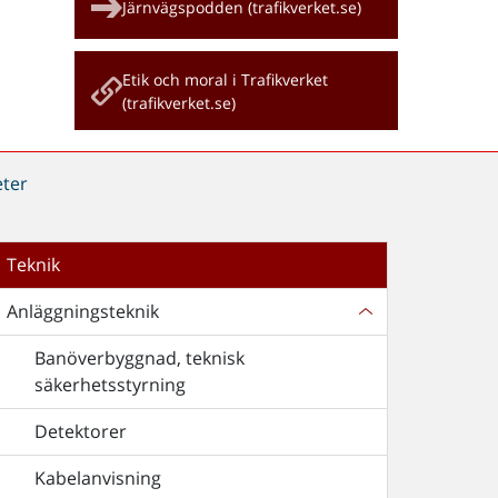
Järnvägspodden (trafikverket.se)
Etik och moral i Trafikverket
(trafikverket.se)
ter
Teknik
Anläggningsteknik
Banöverbyggnad, teknisk
säkerhetsstyrning
Detektorer
Kabelanvisning