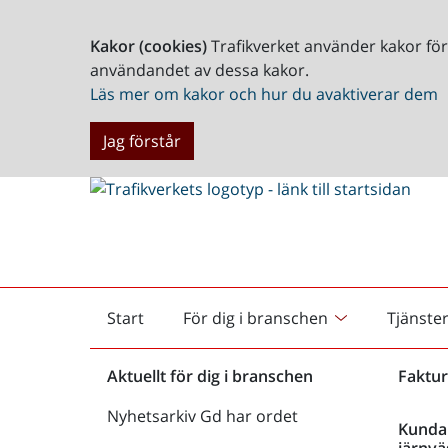
Kakor (cookies)
Trafikverket använder kakor fö
användandet av dessa kakor.
Läs mer om kakor och hur du avaktiverar dem
Jag förstår
Start
För dig i branschen
Tjänste
Startsida
Aktuellt för dig i branschen
Faktur
Nyhetsarkiv Gd har ordet
Kunda
järnvä