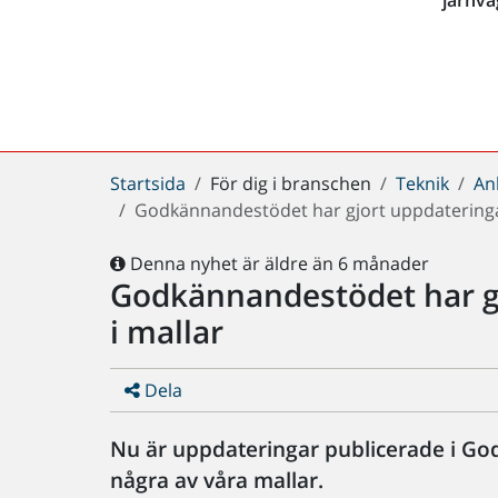
Du
Startsida
För dig i branschen
Teknik
An
är
Godkännandestödet har gjort uppdateringar 
här:
Denna nyhet är äldre än 6 månader
Godkännandestödet har gj
i mallar
Dela
Nu är uppdateringar publicerade i Go
några av våra mallar.