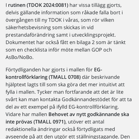
I
rutinen (TDOK 2024:0081)
har vissa tillägg gjorts,
delvis gällande information som råkade falla bort i
övergången till ny TDOK i våras, som rör vilken
säkerhetsbevisning som skickas in vid
prestandaförändring samt i utvecklingsprojekt.
Dokumentet har också fått en bilaga 2 som är tänkt
som en checklista inför möte mellan GOP och
AsBo/NoBo.
Förtydliganden har gjorts i mallen för
EG-
kontrollförklaring (TMALL 0708)
där beskrivande
hjälptext lagts till som ska göra det mer intuitivt att
fylla i mallen. Tycker man fortfarande att det är lite
svårt kan man kontakta Godkännandestödet för att ta
del av ett exempel på ifylld EG-kontrollförklaring.
Vidare har mallen
Behovet av nytt godkännande ska
inte prövas (TMALL 0971)
, utöver ett antal
redaktionella ändringar också förtydligats med
avseende på att den utgör ett ställningstagande. Den