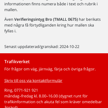
informationen finns numera både i text och rubrik i
mallen.
Även
Verifieringsintyg Bro (TMALL 0675)
har berikats
med några få förtydliganden kring hur mallen ska
fyllas i.
Senast uppdaterad/granskad: 2024-10-22
Trafikverket
För frågor om väg, järnväg, färja och övriga frågor.
Skriv till oss via kontaktformulär
Ring, 0771-921 921
måndag–fredag kl. 8.00–16.00 (dygnet runt för
trafikinformation och akuta fel som kräver omedelbar
åtgärd)