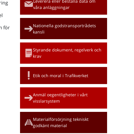
Leverera eller beställa data om
ring
våra anläggningar
l
Nationella godstransportrådets
m för
kansli
Styrande dokument, regelverk och
krav
Etik och moral i Trafikverket
Anmäl oegentligheter i vårt
visslarsystem
Materialförsörjning tekniskt
godkänt material