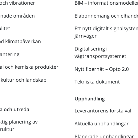
 och vibrationer
BIM – informationsmodelle
enade områden
Elabonnemang och elhande
litet
Ett nytt digitalt signalsyste
järnvägen
ad klimatpåverkan
Digitalisering i
antering
vägtransportsystemet
al och kemiska produkter
Nytt fibernät – Opto 2.0
 kultur och landskap
Tekniska dokument
n
Upphandling
a och utreda
Leverantörens första val
ktig planering av
Aktuella upphandlingar
truktur
Planerade upphandlingar