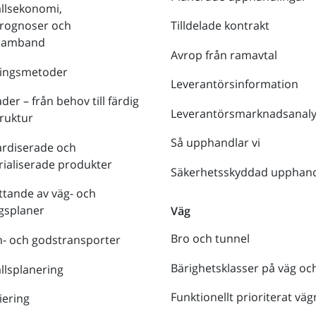
llsekonomi,
prognoser och
Tilldelade kontrakt
tsamband
Avrop från ramavtal
ringsmetoder
Leverantörsinformation
der – från behov till färdig
Leverantörsmarknadsanaly
truktur
Så upphandlar vi
ardiserade och
rialiserade produkter
Säkerhetsskyddad upphand
tande av väg- och
gsplaner
Väg
Bro och tunnel
- och godstransporter
Bärighetsklasser på väg oc
lsplanering
Funktionellt prioriterat väg
iering