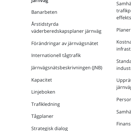
Järnväg
Samhä
trafik
Banarbeten
effek
Årstidstyrda
Plane
väderberedskapsplaner järnväg
Kostna
Förändringar av järnvägsnätet
infras
Internationell tågtrafik
Stand
Järnvägsnätsbeskrivningen (JNB)
indust
Kapacitet
Upprät
järnvä
Linjeboken
Person
Trafikledning
Samhäl
Tågplaner
Finans
Strategisk dialog