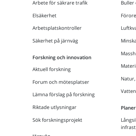
Arbete för säkrare trafik
Buller
Elsäkerhet
Föror
Arbetsplatskontroller
Luftkva
Säkerhet på järnväg
Minsk
Massh
Forskning och innovation
Materi
Aktuell forskning
Natur,
Forum och mötesplatser
Vatte
Lämna förslag på forskning
Riktade utlysningar
Planer
Sök forskningsprojekt
Långsi
infras