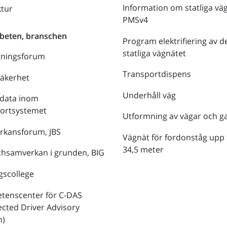
Information om statliga vä
ktur
PMSv4
beten, branschen
Program elektrifiering av d
statliga vägnätet
gningsforum
Transportdispens
säkerhet
Underhåll väg
data inom
portsystemet
Utformning av vägar och g
rkansforum, JBS
Vägnät för fordonståg upp t
34,5 meter
hsamverkan i grunden, BIG
gscollege
tenscenter för C-DAS
cted Driver Advisory
m)