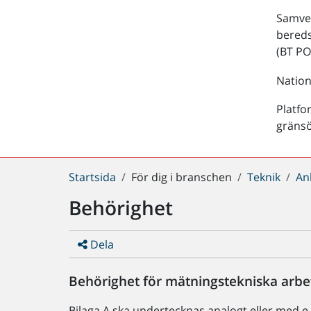
Samver
bered
(BT PO
Nation
Platfo
gräns
Du
Startsida
För dig i branschen
Teknik
An
är
Behörighet
här:
Dela
Behörighet för mätningstekniska arbet
Bilaga A ska undertecknas analogt eller med e