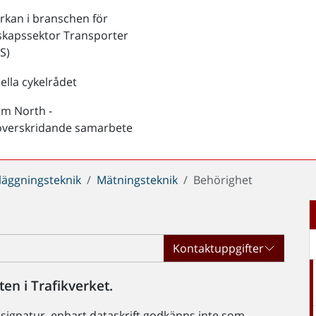
kan i branschen för
skapssektor Transporter
S)
ella cykelrådet
rm North -
överskridande samarbete
läggningsteknik
Mätningsteknik
Behörighet
Kontaktuppgifter
en i Trafikverket.
-signatur, enbart dataskrift godkänns inte som