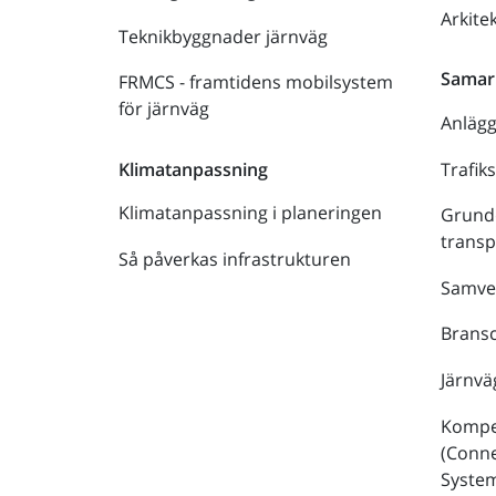
Arkite
Teknikbyggnader järnväg
Samar
FRMCS - framtidens mobilsystem
för järnväg
Anläg
Trafik
Klimatanpassning
Klimatanpassning i planeringen
Grund
trans
Så påverkas infrastrukturen
Samve
Bransc
Järnvä
Kompe
(Conne
Syste