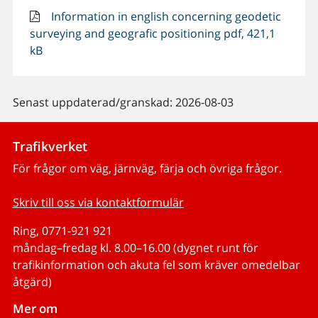
Information in english concerning geodetic
surveying and geografic positioning pdf, 421,1
kB
Senast uppdaterad/granskad: 2026-08-03
Trafikverket
För frågor om väg, järnväg, färja och övriga frågor.
Skriv till oss via kontaktformulär
Ring, 0771-921 921
måndag–fredag kl. 8.00–16.00 (dygnet runt för
trafikinformation och akuta fel som kräver omedelbar
åtgärd)
Mer om