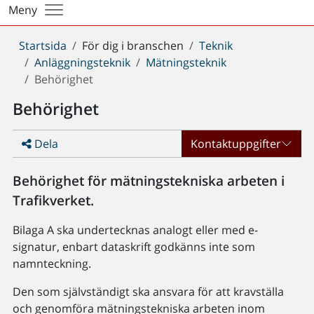
Meny
Du
Startsida
För dig i branschen
Teknik
är
Anläggningsteknik
Mätningsteknik
här:
Behörighet
Behörighet
Dela
Kontaktuppgifter
Behörighet för mätningstekniska arbeten i
Trafikverket.
Bilaga A ska undertecknas analogt eller med e-
signatur, enbart dataskrift godkänns inte som
namnteckning.
Den som självständigt ska ansvara för att kravställa
och genomföra mätningstekniska arbeten inom