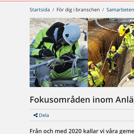
Du
Startsida
För dig i branschen
Samarbeten
är
här:
Fokusområden inom Anlä
Dela
Från och med 2020 kallar vi våra ge