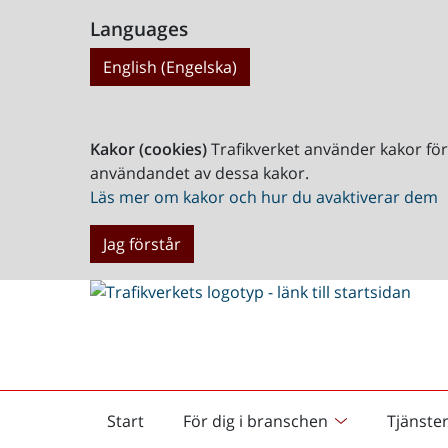
Languages
English (Engelska)
Kakor (cookies)
Trafikverket använder kakor fö
användandet av dessa kakor.
Läs mer om kakor och hur du avaktiverar dem
Jag förstår
Start
För dig i branschen
Tjänste
Startsida