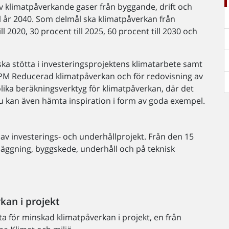
v klimatpåverkande gaser från byggande, drift och
ll år 2040. Som delmål ska klimatpåverkan från
l 2020, 30 procent till 2025, 60 procent till 2030 och
ska stötta i investeringsprojektens klimatarbete samt
PM Reducerad klimatpåverkan och för redovisning av
ika beräkningsverktyg för klimatpåverkan, där det
u kan även hämta inspiration i form av goda exempel.
r av investerings- och underhållprojekt. Från den 15
anläggning, byggskede, underhåll och på teknisk
kan i projekt
eta för minskad klimatpåverkan i projekt, en från