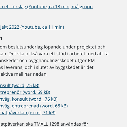
am ett förslag (Youtube, ca 18 min, målgrupp
jekt 2022 (Youtube, ca 11 min)
n
om beslutsunderlag löpande under projektet och
n. Det ska också vara ett stöd i arbetet med att ta
 planskedet och bygghandlingsskedet utgör PM
 leverans, och i slutet av byggskedet är det
ektive mall här nedan.
sult (word, 75 kB)
reprenör (word, 69 kB)
väg, konsult (word, 76 kB)
väg, entreprenad (word, 68 kB)
matpåverkan (excel, 71 kB)
imatpåverkan ska TMALL 1298 användas för