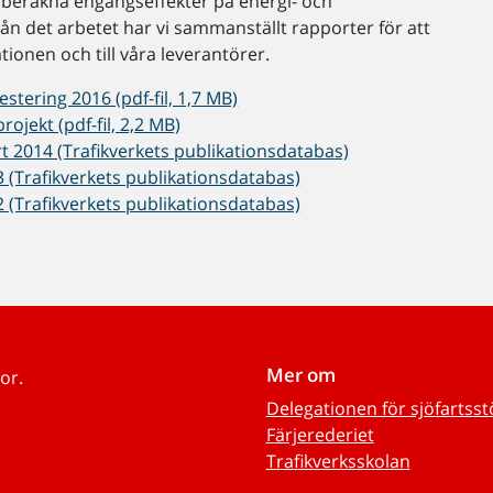
ch beräkna engångseffekter på energi- och
rån det arbetet har vi sammanställt rapporter för att
tionen och till våra leverantörer.
ering 2016 (pdf-fil, 1,7 MB)
ojekt (pdf-fil, 2,2 MB)
t 2014 (Trafikverkets publikationsdatabas)
3 (Trafikverkets publikationsdatabas)
2 (Trafikverkets publikationsdatabas)
Mer om
or.
Delegationen för sjöfartss
Färjerederiet
Trafikverksskolan