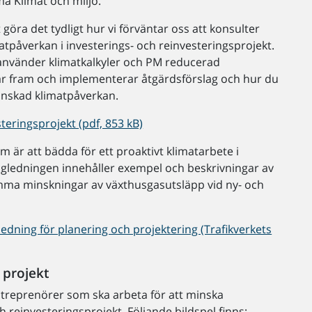
a Klimat och miljö.
 göra det tydligt hur vi förväntar oss att konsulter
tpåverkan i investerings- och reinvesteringsprojekt.
 använder klimatkalkyler och PM reducerad
tar fram och implementerar åtgärdsförslag och hur du
minskad klimatpåverkan.
teringsprojekt (pdf, 853 kB)
 är att bädda för ett proaktivt klimatarbete i
Vägledningen innehåller exempel och beskrivningar av
mma minskningar av växthusgasutsläpp vid ny- och
ledning för planering och projektering (Trafikverkets
 projekt
 entreprenörer som ska arbeta för att minska
h reinvesteringsprojekt. Följande bildspel finns: