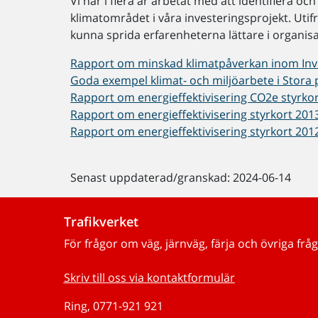
Vi har i flera år arbetat med att identifiera o
klimatområdet i våra investeringsprojekt. Utif
kunna sprida erfarenheterna lättare i organisa
Rapport om minskad klimatpåverkan inom Invest
Goda exempel klimat- och miljöarbete i Stora pr
Rapport om energieffektivisering CO2e styrkor
Rapport om energieffektivisering styrkort 201
Rapport om energieffektivisering styrkort 201
Senast uppdaterad/granskad: 2024-06-14
Trafikverket
För frågor om väg, järnväg, färja och övriga fråg
Skriv till oss via kontaktformulär
Ring, 0771-921 921