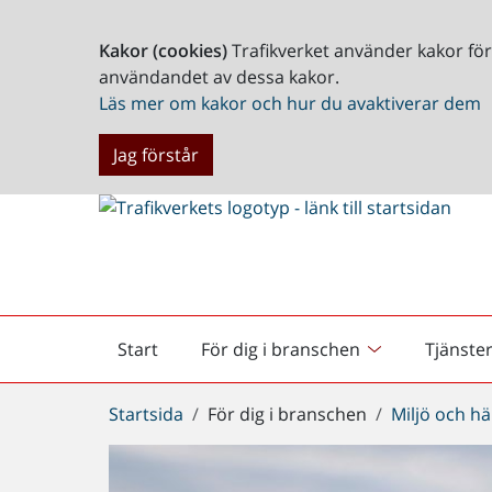
Kakor (cookies)
Trafikverket använder kakor fö
användandet av dessa kakor.
Läs mer om kakor och hur du avaktiverar dem
Jag förstår
Start
För dig i branschen
Tjänste
Startsida
Du
Startsida
För dig i branschen
Miljö och hä
är
här: