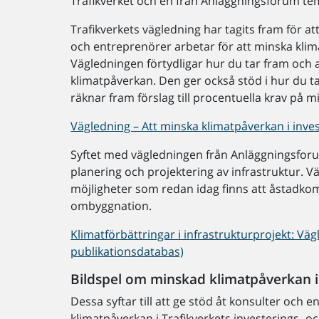
Trafikverket och en från Anläggningsforum tem
Trafikverkets vägledning har tagits fram för att
och entreprenörer arbetar för att minska klima
Vägledningen förtydligar hur du tar fram och
klimatpåverkan. Den ger också stöd i hur du 
räknar fram förslag till procentuella krav på 
Vägledning – Att minska klimatpåverkan i inves
Syftet med vägledningen från Anläggningsforum
planering och projektering av infrastruktur. 
möjligheter som redan idag finns att åstadko
ombyggnation.
Klimatförbättringar i infrastrukturprojekt: Väg
publikationsdatabas)
Bildspel om minskad klimatpåverkan i
Dessa syftar till att ge stöd åt konsulter och
klimatpåverkan i Trafikverkets investerings- oc