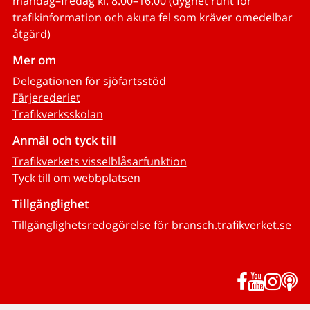
måndag–fredag kl. 8.00–16.00 (dygnet runt för
trafikinformation och akuta fel som kräver omedelbar
åtgärd)
Mer om
Delegationen för sjöfartsstöd
Färjerederiet
Trafikverksskolan
Anmäl och tyck till
Trafikverkets visselblåsarfunktion
Tyck till om webbplatsen
Tillgänglighet
Tillgänglighetsredogörelse för bransch.trafikverket.se
Facebook
YouTub
Inst
P