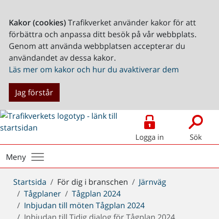
Kakor (cookies)
Trafikverket använder kakor för att
förbättra och anpassa ditt besök på vår webbplats.
Genom att använda webbplatsen accepterar du
användandet av dessa kakor.
Läs mer om kakor och hur du avaktiverar dem
Jag förstår
Logga in
Sök
Meny
Du
Startsida
För dig i branschen
Järnväg
är
Tågplaner
Tågplan 2024
här:
Inbjudan till möten Tågplan 2024
Inbjudan till Tidig dialog för Tågplan 2024