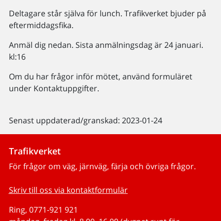
Deltagare står själva för lunch. Trafikverket bjuder på
eftermiddagsfika.
Anmäl dig nedan. Sista anmälningsdag är 24 januari.
kl:16
Om du har frågor inför mötet, använd formuläret
under Kontaktuppgifter.
Senast uppdaterad/granskad: 2023-01-24
Trafikverket
För frågor om väg, järnväg, färja och övriga frågor.
Skriv till oss via kontaktformulär
Ring, 0771-921 921