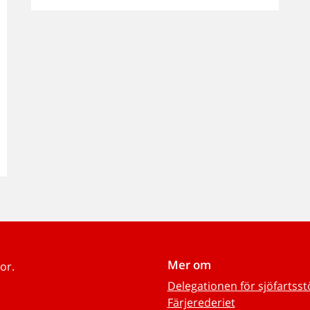
Mer om
or.
Delegationen för sjöfartss
Färjerederiet