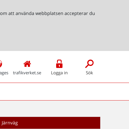
Genom att använda webbplatsen accepterar du
ages
trafikverket.se
Logga in
Sök
Järnväg