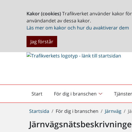
Kakor (cookies)
Trafikverket använder kakor fö
användandet av dessa kakor.
Läs mer om kakor och hur du avaktiverar dem
Jag förstår
Start
För dig i branschen
Tjänste
Startsida
Du
Startsida
För dig i branschen
Järnväg
J
är
Järnvägsnätsbeskrivninge
här: