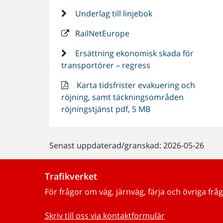
Underlag till linjebok
RailNetEurope
Ersättning ekonomisk skada för
transportörer – regress
Karta tidsfrister evakuering och
röjning, samt täckningsområden
röjningstjänst pdf, 5 MB
Senast uppdaterad/granskad: 2026-05-26
Trafikverket
För frågor om väg, järnväg, färja och övriga fråg
Skriv till oss via kontaktformulär