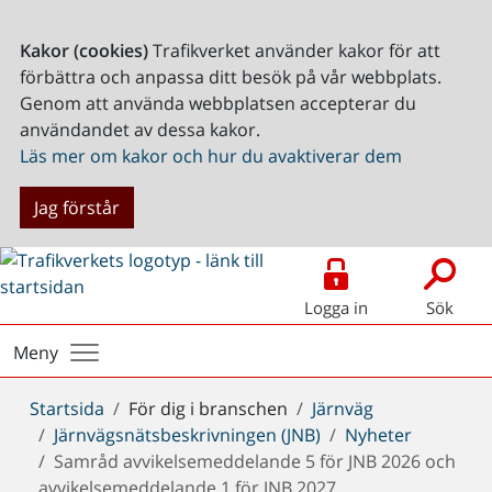
Kakor (cookies)
Trafikverket använder kakor för att
förbättra och anpassa ditt besök på vår webbplats.
Genom att använda webbplatsen accepterar du
användandet av dessa kakor.
Läs mer om kakor och hur du avaktiverar dem
Jag förstår
Logga in
Sök
Meny
Du
Startsida
För dig i branschen
Järnväg
är
Järnvägsnätsbeskrivningen (JNB)
Nyheter
här:
Samråd avvikelsemeddelande 5 för JNB 2026 och
avvikelsemeddelande 1 för JNB 2027