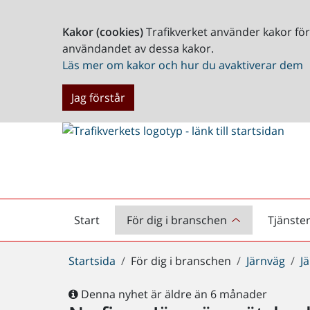
Kakor (cookies)
Trafikverket använder kakor fö
användandet av dessa kakor.
Läs mer om kakor och hur du avaktiverar dem
Jag förstår
Start
För dig i branschen
Tjänste
Startsida
Du
Startsida
För dig i branschen
Järnväg
J
är
här:
Denna nyhet är äldre än 6 månader