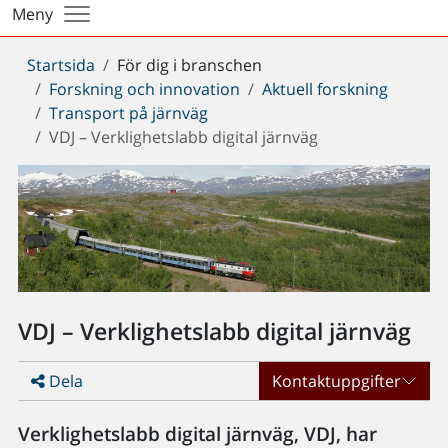
Meny
Du
Startsida
För dig i branschen
är
Forskning och innovation
Aktuell forskning
här:
Transport på järnväg
VDJ – Verklighetslabb digital järnväg
VDJ – Verklighetslabb digital järnväg
Dela
Kontaktuppgifter
Verklighetslabb digital järnväg, VDJ, har