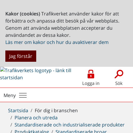
Kakor (cookies)
Trafikverket använder kakor för att
förbättra och anpassa ditt besök på vår webbplats.
Genom att använda webbplatsen accepterar du
användandet av dessa kakor.
Läs mer om kakor och hur du avaktiverar dem
Jag förstår
Logga in
Sök
Meny
Du
Startsida
För dig i branschen
är
Planera och utreda
här:
Standardiserade och industrialiserade produkter
Produktkatalog
Standardiserade broar