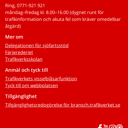
Ring, 0771-921 921
måndag–fredag kl. 8.00–16.00 (dygnet runt för
trafikinformation och akuta fel som kräver omedelbar
åtgärd)
Mer om
Delegationen för sjöfartsstöd
Färjerederiet
Trafikverksskolan
Anmäl och tyck till
Trafikverkets visselblåsarfunktion
Tyck till om webbplatsen
Tillgänglighet
Tillgänglighetsredogörelse för bransch.trafikverket.se
Facebook
YouTub
Inst
P