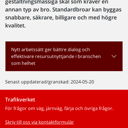
gestaltningsmässiga skäl som kräver en
annan typ av bro. Standardbroar kan byggas
snabbare, säkrare, billigare och med högre
kvalitet.
Nytt arbetssätt ger bättre dialog och
effektivare resursutnyttjande i branschen
som helhet
Senast uppdaterad/granskad: 2024-05-20
Trafikverket
För frågor om väg, järnväg, färja och övriga frågor.
Skriv till oss via kontaktformulär