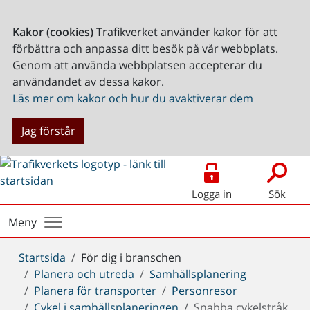
Kakor (cookies)
Trafikverket använder kakor för att
förbättra och anpassa ditt besök på vår webbplats.
Genom att använda webbplatsen accepterar du
användandet av dessa kakor.
Läs mer om kakor och hur du avaktiverar dem
Jag förstår
Logga in
Sök
Meny
Du
Startsida
För dig i branschen
är
Planera och utreda
Samhällsplanering
här:
Planera för transporter
Personresor
Cykel i samhällsplaneringen
Snabba cykelstråk