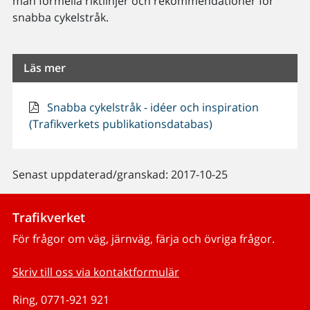
mån formella riktlinjer och rekommendationer för
snabba cykelstråk.
Läs mer
Snabba cykelstråk - idéer och inspiration
(Trafikverkets publikationsdatabas)
Senast uppdaterad/granskad: 2017-10-25
Trafikverket
För frågor om väg, järnväg, färja och övriga frågor.
Skriv till oss via kontaktformulär
Ring, 0771-921 921