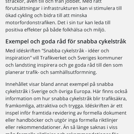
sträckor, även till och från jobbet. Med rätt
förutsättningar i infrastrukturen kan vi stimulera till
ökad cykling och bidra till att minska
motorfordonstrafiken. Det i sin tur kan leda till
positiva effekter på både folkhälsa och miljö.
Exempel och goda råd för snabba cykelstråk
Med idéskriften "Snabba cykelstråk - idéer och
inspiration" vill Trafikverket och Sveriges kommuner
och landsting inspirera och ge goda råd till den som
planerar trafik- och samhällsutformning.
Innehållet visar bland annat exempel på snabba
cykelstråk i Sverige och övriga Europa. Här finns också
information om hur snabba cykelstråk blir trafiksäkra,
framkomliga, attraktiva och trygga. Idéskriften är ett
inspel inför framtida revidering av formella dokument
eller handböcker och utgör inga formella riktlinjer
eller rekommendationer. Än så länge saknas i viss