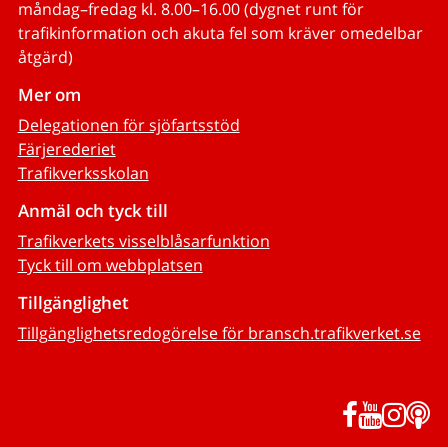
måndag–fredag kl. 8.00–16.00 (dygnet runt för
trafikinformation och akuta fel som kräver omedelbar
åtgärd)
Mer om
Delegationen för sjöfartsstöd
Färjerederiet
Trafikverksskolan
Anmäl och tyck till
Trafikverkets visselblåsarfunktion
Tyck till om webbplatsen
Tillgänglighet
Tillgänglighetsredogörelse för bransch.trafikverket.se
Facebook
YouTub
Inst
P