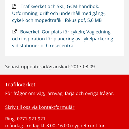
Trafikverket och SKL, GCM-handbok.
Utformning, drift och underhåll med gång-,
cykel- och mopedtrafik i fokus pdf, 5,6 MB
Boverket, Gör plats för cykeln; Vägledning
och inspiration för planering av cykelparkering
vid stationer och resecentra
Senast uppdaterad/granskad: 2017-08-09
Trafikverket
För frågor om väg, järnväg, färja och övriga frågor.
Skriv till oss via kontaktformulär
Ring, 0771-921 921
måndag–fredag kl. 8.00–16.00 (dygnet runt för