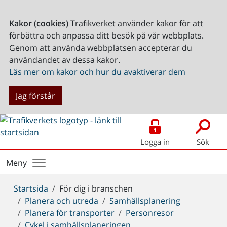
Kakor (cookies)
Trafikverket använder kakor för att
förbättra och anpassa ditt besök på vår webbplats.
Genom att använda webbplatsen accepterar du
användandet av dessa kakor.
Läs mer om kakor och hur du avaktiverar dem
Jag förstår
Logga in
Sök
Meny
Du
Startsida
För dig i branschen
är
Planera och utreda
Samhällsplanering
här:
Planera för transporter
Personresor
Cykel i samhällsplaneringen