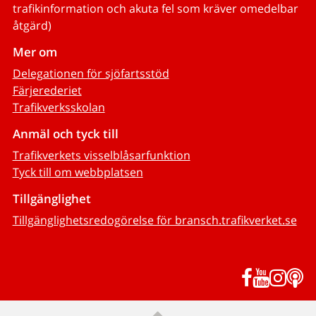
trafikinformation och akuta fel som kräver omedelbar
åtgärd)
Mer om
Delegationen för sjöfartsstöd
Färjerederiet
Trafikverksskolan
Anmäl och tyck till
Trafikverkets visselblåsarfunktion
Tyck till om webbplatsen
Tillgänglighet
Tillgänglighetsredogörelse för bransch.trafikverket.se
Facebook
YouTub
Inst
P
Till sidans topp