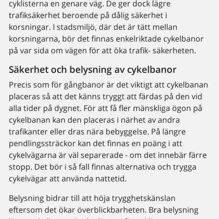
cyklisterna en genare väg. De ger dock lägre
trafiksäkerhet beroende på dålig säkerhet i
korsningar. I stadsmiljö, där det är tätt mellan
korsningarna, bör det finnas enkelriktade cykelbanor
på var sida om vägen för att öka trafik- säkerheten.
Säkerhet och belysning av cykelbanor
Precis som för gångbanor är det viktigt att cykelbanan
placeras så att det känns tryggt att färdas på den vid
alla tider på dygnet. För att få fler mänskliga ögon på
cykelbanan kan den placeras i närhet av andra
trafikanter eller dras nära bebyggelse. På längre
pendlingssträckor kan det finnas en poäng i att
cykelvägarna är väl separerade - om det innebär färre
stopp. Det bör i så fall finnas alternativa och trygga
cykelvägar att använda nattetid.
Belysning bidrar till att höja trygghetskänslan
eftersom det ökar överblickbarheten. Bra belysning