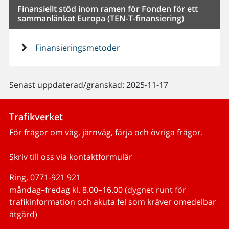
Finansiellt stöd inom ramen för Fonden för ett
sammanlänkat Europa (TEN-T-finansiering)
Finansieringsmetoder
Senast uppdaterad/granskad: 2025-11-17
Trafikverket
För frågor om väg, järnväg, färja och övriga frågor.
Skriv till oss via kontaktformulär
Ring, 0771-921 921
måndag–fredag kl. 8.00–16.00 (dygnet runt för
trafikinformation och akuta fel som kräver omedelbar
åtgärd)