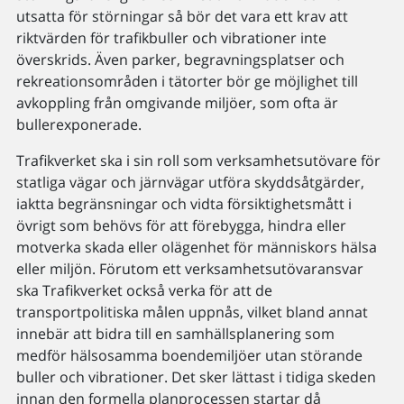
utsatta för störningar så bör det vara ett krav att
riktvärden för trafikbuller och vibrationer inte
överskrids. Även parker, begravningsplatser och
rekreationsområden i tätorter bör ge möjlighet till
avkoppling från omgivande miljöer, som ofta är
bullerexponerade.
Trafikverket ska i sin roll som verksamhetsutövare för
statliga vägar och järnvägar utföra skyddsåtgärder,
iaktta begränsningar och vidta försiktighetsmått i
övrigt som behövs för att förebygga, hindra eller
motverka skada eller olägenhet för människors hälsa
eller miljön. Förutom ett verksamhetsutövaransvar
ska Trafikverket också verka för att de
transportpolitiska målen uppnås, vilket bland annat
innebär att bidra till en samhällsplanering som
medför hälsosamma boendemiljöer utan störande
buller och vibrationer. Det sker lättast i tidiga skeden
innan den formella planprocessen startar då