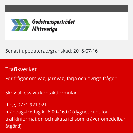
Senast uppdaterad/granskad: 2018-07-16
Trafikverket
För frågor om väg, järnväg, färja och övriga frågor.
Skriv till oss via kontaktformulär
Ring, 0771-921 921
måndag–fredag kl. 8.00–16.00 (dygnet runt för
trafikinformation och akuta fel som kräver omedelbar
åtgärd)