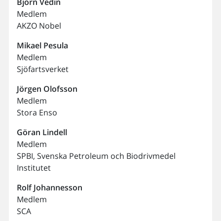
Björn
Vedin
Medlem
AKZO Nobel
Mikael
Pesula
Medlem
Sjöfartsverket
Jörgen
Olofsson
Medlem
Stora Enso
Göran
Lindell
Medlem
SPBI, Svenska Petroleum och Biodrivmedel
Institutet
Rolf
Johannesson
Medlem
SCA