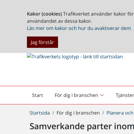
Kakor (cookies)
Trafikverket använder kakor fö
användandet av dessa kakor.
Läs mer om kakor och hur du avaktiverar dem
Jag förstår
Start
För dig i branschen
Tjänste
Startsida
Du
Startsida
För dig i branschen
Planera och
är
Samverkande parter inom
här: