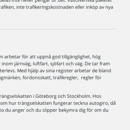
ldelas inte heller pengar ur det. Västsvenska paketet
trafiken, inte trafikeringskostnaden eller inköp av nya
 arbetar för att uppnå god tillgänglighet, hög
inom järnväg, luftfart, sjöfart och väg. De tar fram
fterlevs. Med hjälp av sina register arbetar de bland
ägmärken, fordonsskatt, trafikregler, regler för
 trängselskatten i Göteborg och Stockholm. Hos
 om hur trängselskatten fungerar teckna autogiro, då
nto du anger och du slipper bekymra dig för om du