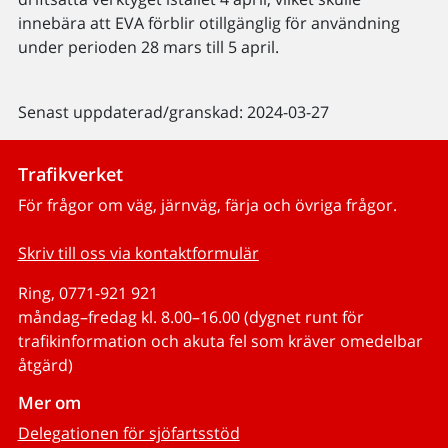
innebära att EVA förblir otillgänglig för användning
under perioden 28 mars till 5 april.
Senast uppdaterad/granskad: 2024-03-27
Trafikverket
För frågor om väg, järnväg, färja och övriga frågor.
Skriv till oss via kontaktformulär
Ring, 0771-921 921
måndag–fredag kl. 8.00–16.00 (dygnet runt för
trafikinformation och akuta fel som kräver omedelbar
åtgärd)
Mer om
Delegationen för sjöfartsstöd