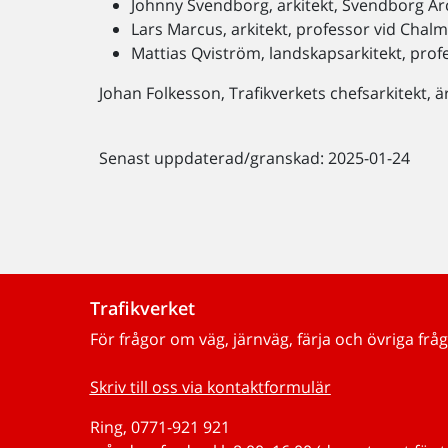
Johnny Svendborg, arkitekt, Svendborg A
Lars Marcus, arkitekt, professor vid Cha
Mattias Qviström, landskapsarkitekt, prof
Johan Folkesson, Trafikverkets chefsarkitekt, ä
Senast uppdaterad/granskad: 2025-01-24
Trafikverket
För frågor om väg, järnväg, färja och övriga fråg
Skriv till oss via kontaktformulär
Ring, 0771-921 921