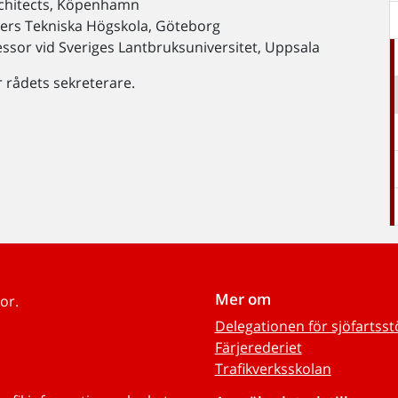
rchitects, Köpenhamn
lmers Tekniska Högskola, Göteborg
essor vid Sveriges Lantbruksuniversitet, Uppsala
r rådets sekreterare.
Mer om
or.
Delegationen för sjöfartss
Färjerederiet
Trafikverksskolan