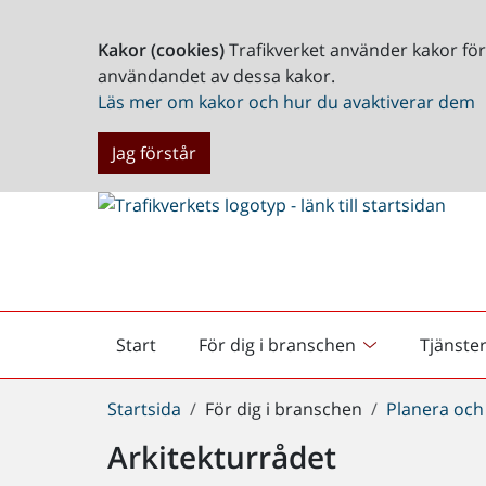
Kakor (cookies)
Trafikverket använder kakor fö
användandet av dessa kakor.
Läs mer om kakor och hur du avaktiverar dem
Jag förstår
Start
För dig i branschen
Tjänste
Startsida
Du
Startsida
För dig i branschen
Planera och
är
Arkitekturrådet
här: