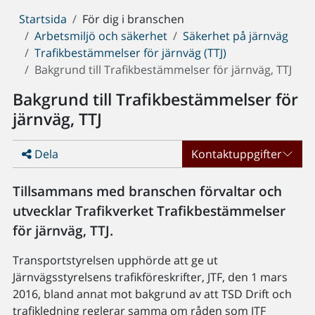
Du
Startsida
För dig i branschen
är
Arbetsmiljö och säkerhet
Säkerhet på järnväg
här:
Trafikbestämmelser för järnväg (TTJ)
Bakgrund till Trafikbestämmelser för järnväg, TTJ
Bakgrund till Trafikbestämmelser för
järnväg, TTJ
Dela
Kontaktuppgifter
Tillsammans med branschen förvaltar och
utvecklar Trafikverket Trafikbestämmelser
för järnväg, TTJ.
Transportstyrelsen upphörde att ge ut
Järnvägsstyrelsens trafikföreskrifter, JTF, den 1 mars
2016, bland annat mot bakgrund av att TSD Drift och
trafikledning reglerar samma om råden som JTF