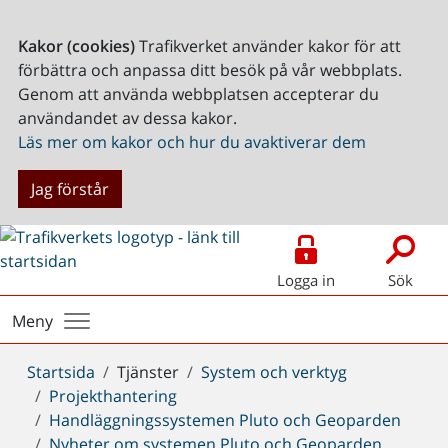
Kakor (cookies)
Trafikverket använder kakor för att
förbättra och anpassa ditt besök på vår webbplats.
Genom att använda webbplatsen accepterar du
användandet av dessa kakor.
Läs mer om kakor och hur du avaktiverar dem
Jag förstår
Logga in
Sök
Meny
Du
Startsida
Tjänster
System och verktyg
är
Projekthantering
här:
Handläggningssystemen Pluto och Geoparden
Nyheter om systemen Pluto och Geoparden