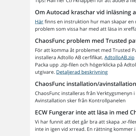
Típs! Håll ner Ctrl-knappen för att addera fil
Om Autocad kraschar vid inläsning a
Här
finns en instruktion hur man skapar en n
problem som vissa har med att läsa in xref
ChaosFunc problem med Trusted path
För att komma åt problemet med Trusted Pa
installera Adtollo AB cerfifikat.
AdtolloAB.zip
Packa upp .zip-filen och högerklicka på Adtoll
utgivare.
Detaljerad beskrivning
ChaosFunc installation/avinstallatio
ChaosFunc installeras från Verktygsmenyn i
Avinstallation sker från Kontrollpanelen
ECW Fungerar inte att läsa in med 
Vi har funnit att det går bra att skapa .xr
inte in igen vid xrread. En rättning kommer 