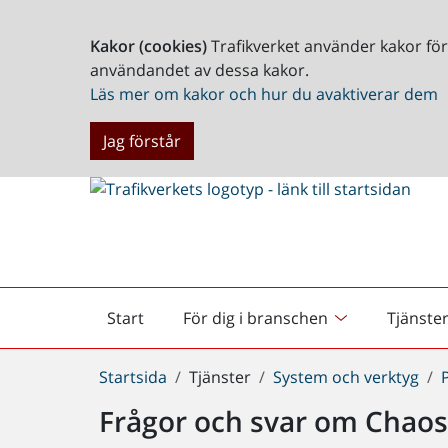
Kakor (cookies)
Trafikverket använder kakor fö
användandet av dessa kakor.
Läs mer om kakor och hur du avaktiverar dem
Jag förstår
Start
För dig i branschen
Tjänste
Startsida
Du
Startsida
Tjänster
System och verktyg
är
Frågor och svar om Chao
här: