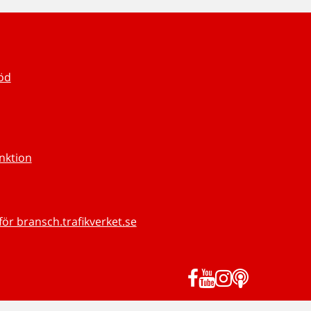
töd
unktion
för bransch.trafikverket.se
Facebook
YouTube
Instagram
Podd