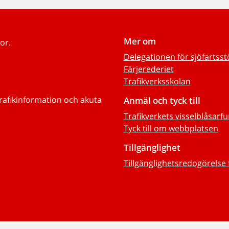
Mer om
or.
Delegationen för sjöfartss
Färjerederiet
Trafikverksskolan
trafikinformation och akuta
Anmäl och tyck till
Trafikverkets visselblåsarf
Tyck till om webbplatsen
Tillgänglighet
Tillgänglighetsredogörelse 