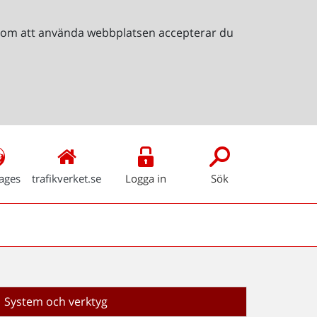
Genom att använda webbplatsen accepterar du
ages
trafikverket.se
Logga in
Sök
System och verktyg