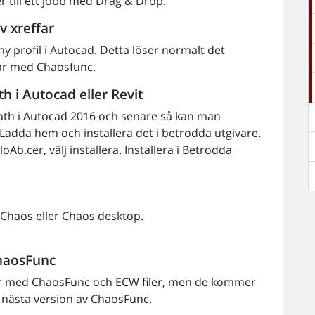
er till ett jobb med Drag & Drop.
v xreffar
y profil i Autocad. Detta löser normalt det
far med Chaosfunc.
 i Autocad eller Revit
th i Autocad 2016 och senare så kan man
Ladda hem och installera det i betrodda utgivare.
oAb.cer, välj installera. Installera i Betrodda
n
 Chaos eller Chaos desktop.
ChaosFunc
-filer med ChaosFunc och ECW filer, men de kommer
i nästa version av ChaosFunc.