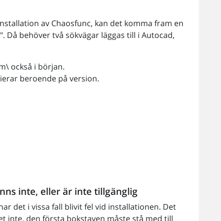
 installation av Chaosfunc, kan det komma fram en
d". Då behöver två sökvägar läggas till i Autocad,
m\ också i början.
rierar beroende på version.
 inte, eller är inte tillgänglig
ar det i vissa fall blivit fel vid installationen. Det
et inte, den första bokstaven måste stå med till