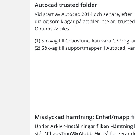
Autocad trusted folder
Vid start av Autocad 2014 och senare, efter
dialog som klagar på att filer inte är "truste
Options -> Files
(1) Sökväg till Chaosfunc, kan vara C:\Progra
(2) Sökväg till supportmappen i Autocad, va
Misslyckad hämtning: Enhet/mapp finns
Under
Arkiv->Inställningar fliken Hämtning
h
står
\ChaosTmp\%o\Jobb_%j
. Då fungerar d