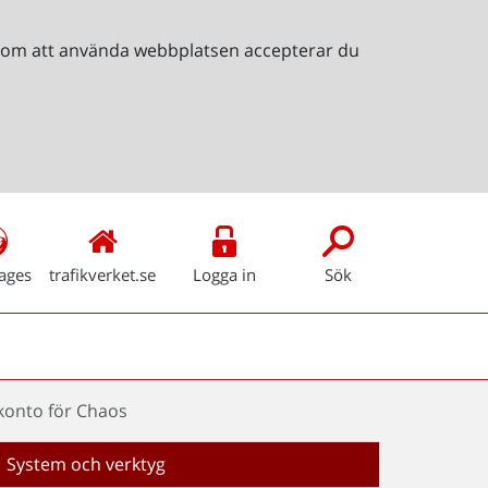
Genom att använda webbplatsen accepterar du
ages
trafikverket.se
Logga in
Sök
konto för Chaos
System och verktyg