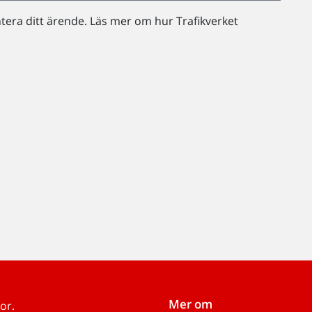
ntera ditt ärende. Läs mer om hur Trafikverket
Mer om
or.