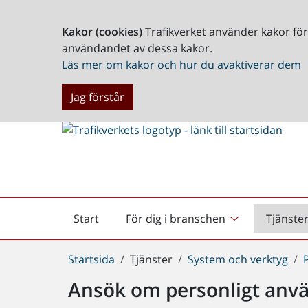
Kakor (cookies)
Trafikverket använder kakor fö
användandet av dessa kakor.
Läs mer om kakor och hur du avaktiverar dem
Jag förstår
Start
För dig i branschen
Tjänste
Startsida
Du
Startsida
Tjänster
System och verktyg
är
Ansök om personligt anv
här: