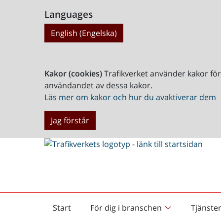
Languages
English (Engelska)
Kakor (cookies)
Trafikverket använder kakor fö
användandet av dessa kakor.
Läs mer om kakor och hur du avaktiverar dem
Jag förstår
Start
För dig i branschen
Tjänste
Startsida