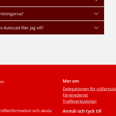
ritningarna?
v Autocad-filer jag vill?
Mer om
or.
Delegationen för sjöfartss
Färjerederiet
Trafikverksskolan
trafikinformation och akuta
Anmäl och tyck till