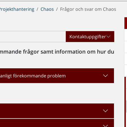
Projekthantering
Chaos
Frågor och svar om Chaos
s
Kontaktuppgifter
kommande frågor samt information om hur du
å vanligt förekommande problem