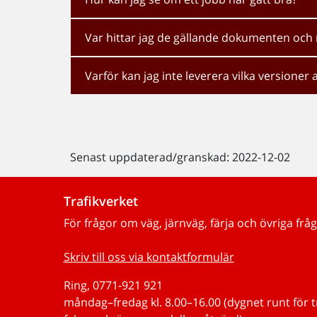
Var hittar jag de gällande dokumenten och 
Varför kan jag inte leverera vilka versioner a
Senast uppdaterad/granskad: 2022-12-02
Trafikverket
För frågor om väg, järnväg, färja och övriga fråg
Skriv till oss via kontaktformulär
Ring, 0771-921 921
måndag–fredag kl. 8.00–16.00 (dygnet runt för 