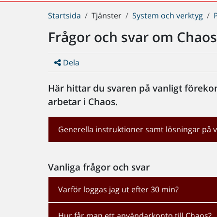
Du
Startsida
Tjänster
System och verktyg
är
Frågor och svar om Chao
här:
Dela
Här hittar du svaren på vanligt före
arbetar i Chaos.
Generella instruktioner samt lösningar p
Vanliga frågor och svar
Varför loggas jag ut efter 30 min?
Hur får man ett användarkonto till Chaos?