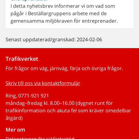
I detta nyhetsbrev informerar vi om vad som
pågår i Beställargruppens arbete med de
gemensamma miljökraven för entreprenader.
Senast uppdaterad/granskad: 2024-02-06
Trafikverket
För frågor om väg, järnväg, färja och övriga frågor.
Skriv till oss via kontaktformulär
Ring, 0771-921 921
måndag–fredag kl. 8.00–16.00 (dygnet runt för
trafikinformation och akuta fel som kräver omedelbar
åtgärd)
Mer om
Delegationen för sjöfartsstöd