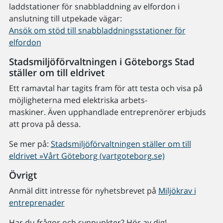
laddstationer för snabbladdning av elfordon i
anslutning till utpekade vägar:
Ansök om stöd till snabbladdningsstationer för
elfordon
Stadsmiljöförvaltningen i Göteborgs Stad
ställer om till eldrivet
Ett ramavtal har tagits fram för att testa och visa på
möjligheterna med elektriska arbets-
maskiner. Även upphandlade entreprenörer erbjuds
att prova på dessa.
Se mer på:
Stadsmiljöförvaltningen ställer om till
eldrivet »Vårt Göteborg (vartgoteborg.se)
Övrigt
Anmäl ditt intresse för nyhetsbrevet på
Miljökrav i
entreprenader
Har du frågor och synpunkter? Hör av dig!