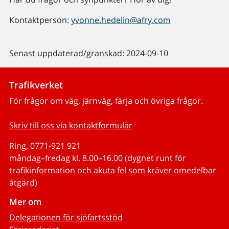
Kontaktperson:
yvonne.hedelin@afry.com
Senast uppdaterad/granskad: 2024-09-10
Trafikverket
För frågor om väg, järnväg, färja och övriga frågor.
Skriv till oss via kontaktformulär
Ring, 0771-921 921
måndag–fredag kl. 8.00–16.00 (dygnet runt för
trafikinformation och akuta fel som kräver omedelbar
åtgärd)
Mer om
Delegationen för sjöfartsstöd