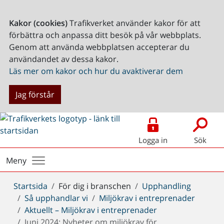
Kakor (cookies)
Trafikverket använder kakor för att
förbättra och anpassa ditt besök på vår webbplats.
Genom att använda webbplatsen accepterar du
användandet av dessa kakor.
Läs mer om kakor och hur du avaktiverar dem
Jag förstår
Logga in
Sök
Meny
Du
Startsida
För dig i branschen
Upphandling
är
Så upphandlar vi
Miljökrav i entreprenader
här:
Aktuellt – Miljökrav i entreprenader
Juni 2024: Nyheter om miljökrav för