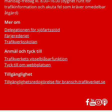
måndag–fredag kl. 8.00–16.00 (dygnet runt för
trafikinformation och akuta fel som kräver omedelbar
åtgärd)
Mer om
Delegationen för sjöfartsstöd
Färjerederiet
Trafikverksskolan
Anmäl och tyck till
Trafikverkets visselblåsarfunktion
Tyck till om webbplatsen
Tillgänglighet
Tillgänglighetsredogörelse för bransch.trafikverket.se
Facebook
YouTub
Inst
P