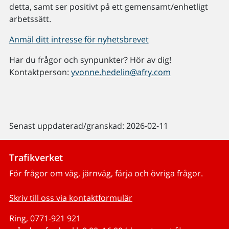
detta, samt ser positivt på ett gemensamt/enhetligt
arbetssätt.
Anmäl ditt intresse för nyhetsbrevet
Har du frågor och synpunkter? Hör av dig!
Kontaktperson:
yvonne.hedelin@afry.com
Senast uppdaterad/granskad: 2026-02-11
Trafikverket
För frågor om väg, järnväg, färja och övriga frågor.
Skriv till oss via kontaktformulär
Ring, 0771-921 921