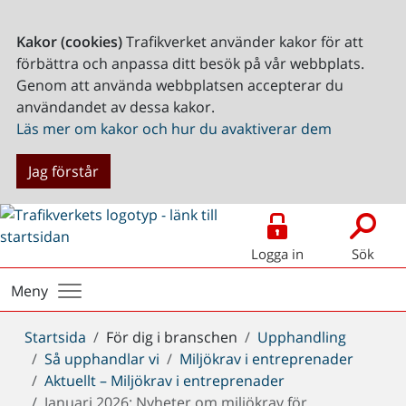
Kakor (cookies)
Trafikverket använder kakor för att
förbättra och anpassa ditt besök på vår webbplats.
Genom att använda webbplatsen accepterar du
användandet av dessa kakor.
Läs mer om kakor och hur du avaktiverar dem
Jag förstår
Logga in
Sök
Meny
Du
Startsida
För dig i branschen
Upphandling
är
Så upphandlar vi
Miljökrav i entreprenader
här:
Aktuellt – Miljökrav i entreprenader
Januari 2026: Nyheter om miljökrav för