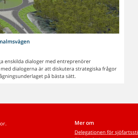
lamalmsvägen
iga enskilda dialoger med entreprenörer
med dialogerna är att diskutera strategiska frågor
ågningsunderlaget på bästa sätt.
Mer om
or.
Delegationen för sjöfartss