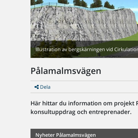
Illustration av bergskärningen vid Cirkulati
Pålamalmsvägen
Dela
Här hittar du information om projek
konsultuppdrag och entreprenader.
Nyheter Pålamalmsvägen