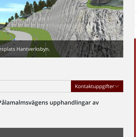
onsplats Hantverksbyn.
Kontaktuppgifter
t Pålamalmsvägens upphandlingar av