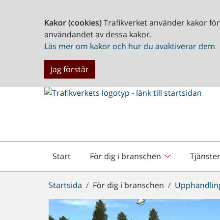
Kakor (cookies)
Trafikverket använder kakor fö
användandet av dessa kakor.
Läs mer om kakor och hur du avaktiverar dem
Jag förstår
Start
För dig i branschen
Tjänste
Startsida
Du
Startsida
För dig i branschen
Upphandlin
är
här: