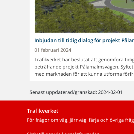
Inbjudan till tidig dialog för projekt På
01 februari 2024
Trafikverket har beslutat att genomföra tid
beträffande projekt Pålamalmsvägen. Syftet 
med marknaden för att kunna utforma förfr
Senast uppdaterad/granskad: 2024-02-01
Trafikverket
För frågor om väg, järnväg, färja och övriga fråg