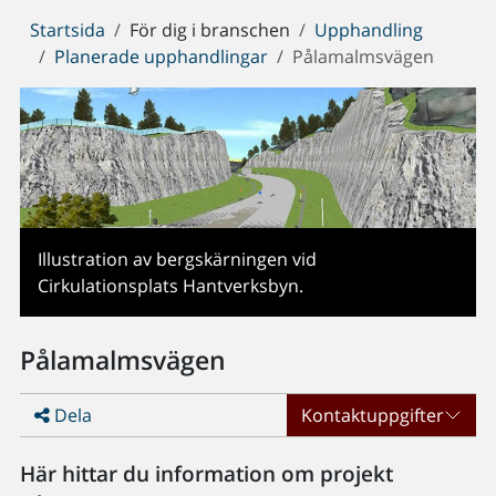
Du
Startsida
För dig i branschen
Upphandling
är
Planerade upphandlingar
Pålamalmsvägen
här:
Illustration av bergskärningen vid
Cirkulationsplats Hantverksbyn.
Pålamalmsvägen
Dela
Kontaktuppgifter
Här hittar du information om projekt