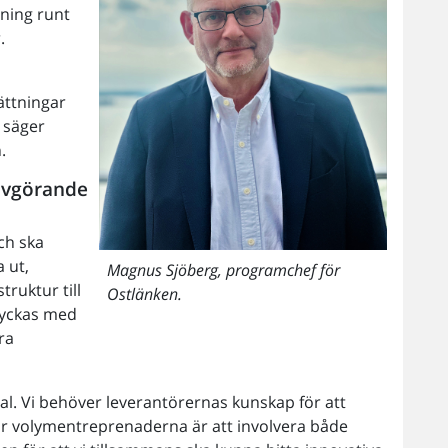
dning runt
.
ättningar
, säger
.
 avgörande
ch ska
 ut,
Magnus Sjöberg, programchef för
ruktur till
Ostlänken.
 lyckas med
ra
 val. Vi behöver leverantörernas kunskap för att
r volymentreprenaderna är att involvera både