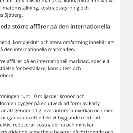
en för att vi tillsammans ska kunna hitta innovativa
limatomställning, kostnadsstyrning och
s Sjöberg.
leda större affärer på den internationella
id, komplexitet och stora omfattning innebär att
r på den internationella marknaden.
re affärer på en internationell marknad, speciellt
åelse för beställare, konsulters och
jöberg.
rdningen runt 10 miljarder kronor och
formen bygger på en utvecklad form av Early
n är att genom tidig leverantörssamverkan och med
tningar skapa ett effektivt byggande med rätt
pektiv, reducerar kostnaderna och minskar
verskridande samarbete baserat på förtroende och