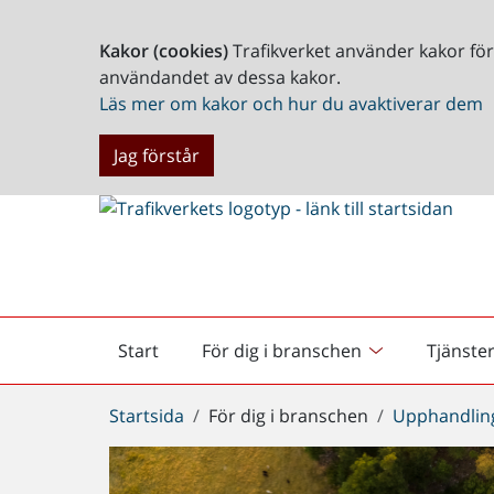
Kakor (cookies)
Trafikverket använder kakor fö
användandet av dessa kakor.
Läs mer om kakor och hur du avaktiverar dem
Jag förstår
Start
För dig i branschen
Tjänste
Startsida
Du
Startsida
För dig i branschen
Upphandlin
är
här: