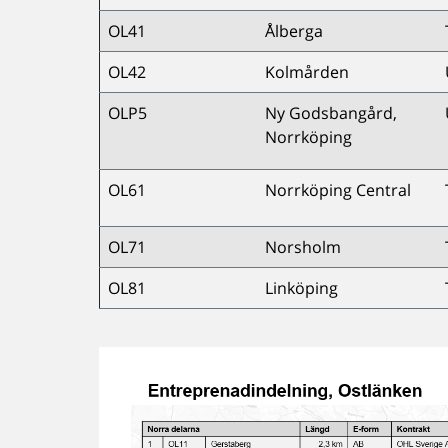
OL41
Ålberga
OL42
Kolmården
OLP5
Ny Godsbangård,
Norrköping
OL61
Norrköping Central
OL71
Norsholm
OL81
Linköping