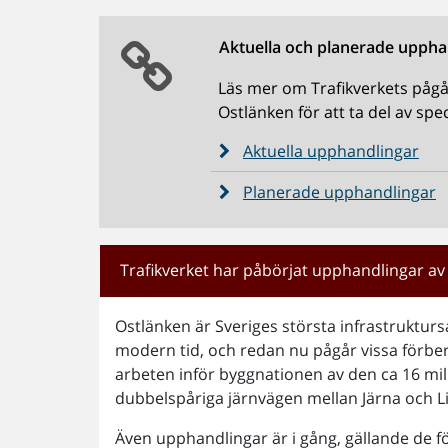
Aktuella och planerade uppha
Läs mer om Trafikverkets påg
Ostlänken för att ta del av spe
Aktuella upphandlingar
Planerade upphandlingar
Trafikverket har påbörjat upphandlingar av
Ostlänken är Sveriges största infrastrukturs
modern tid, och redan nu pågår vissa förb
arbeten inför byggnationen av den ca 16 mil
dubbelspåriga järnvägen mellan Järna och L
Även upphandlingar är i gång, gällande de f