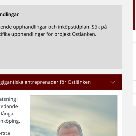
ndlingar
ående upphandlingar och inköpstidplan. Sök på
cifika upphandlingar för projekt Ostlänken.
 gigantiska entreprenader för Ostlänken
atsning i
eredande
 långa
inköping.
örsta