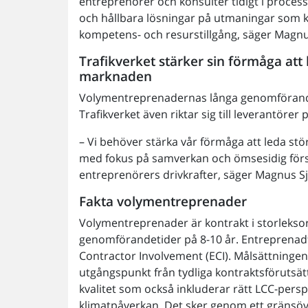
entreprenörer och konsulter tidigt i process
och hållbara lösningar på utmaningar som k
kompetens- och resurstillgång, säger Magnu
Trafikverket stärker sin förmåga att 
marknaden
Volymentreprenadernas långa genomförandet
Trafikverket även riktar sig till leverantöre
– Vi behöver stärka vår förmåga att leda stör
med fokus på samverkan och ömsesidig först
entreprenörers drivkrafter, säger Magnus S
Fakta volymentreprenader
Volymentreprenader är kontrakt i storlekso
genomförandetider på 8-10 år. Entreprenad
Contractor Involvement (ECI). Målsättninge
utgångspunkt från tydliga kontraktsförutsät
kvalitet som också inkluderar rätt LCC-pers
klimatpåverkan. Det sker genom ett gränsö