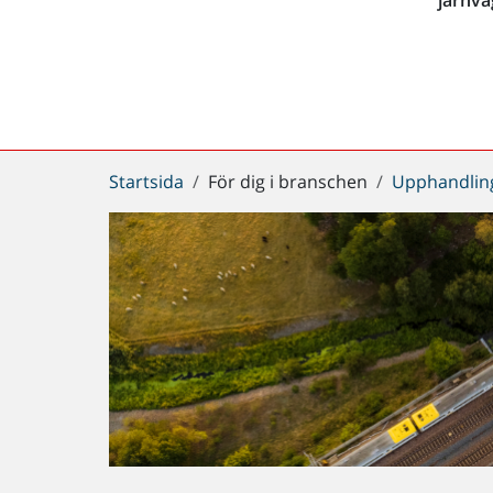
Du
Startsida
För dig i branschen
Upphandlin
är
här: