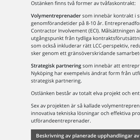
Ostänken finns två former av tvåfaskontrakt:
Volymentreprenader
som innebär kontrakt i s
genomförandetider på 8-10 år. Entreprenadfo
Contractor Involvement (ECI). Målsättningen 
utgångspunkt från tydliga kontraktsförutsättni
som också inkluderar rätt LCC-perspektiv, re
sker genom ett gränsöverskridande samarbete b
Strategisk partnering
som innebär att entrepre
Nyköping har exempelvis ändrat form från utf
strategisk partnering.
Ostlänken består av totalt elva projekt och en
Sex av projekten är så kallade volymentreprena
innovativa tekniska lösningar och effektiva p
utförandeentreprenader.
Beskrivning av planerade upphandlingar a