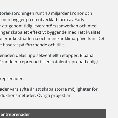
torleksordningen runt 10 miljarder kronor och
rmen bygger på en utvecklad form av Early
är att genom tidig leverantörssamverkan och med
ngar skapa ett effektivt byggande med rätt kvalitet
ducerar kostnaderna och minskar klimatpåverkan. Det
aserat på förtroende och tillit.
naden delas upp sekventiellt i etapper. Bibana
örandeentreprenad till en totalentreprenad enligt
treprenader.
der vars syfte är att skapa större möjligheter för
roduktionsmetoder. Övriga projekt är
v entreprenader