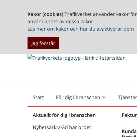
Kakor (cookies)
Trafikverket använder kakor fö
användandet av dessa kakor.
Läs mer om kakor och hur du avaktiverar dem
Jag förstår
Start
För dig i branschen
Tjänste
Startsida
Aktuellt för dig i branschen
Faktur
Nyhetsarkiv Gd har ordet
Kunda
järnvä