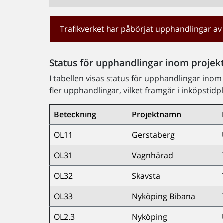
Trafikverket har påbörjat upphandlingar av
Status för upphandlingar inom projek
I tabellen visas status för upphandlingar inom
fler upphandlingar, vilket framgår i inköpstid
Beteckning
Projektnamn
OL11
Gerstaberg
OL31
Vagnhärad
OL32
Skavsta
OL33
Nyköping Bibana
OL2.3
Nyköping