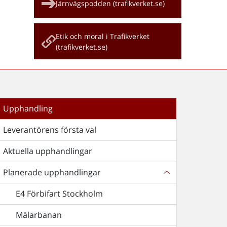
Järnvägspodden (trafikverket.se)
Etik och moral i Trafikverket
(trafikverket.se)
Upphandling
Leverantörens första val
Aktuella upphandlingar
Planerade upphandlingar
E4 Förbifart Stockholm
Mälarbanan