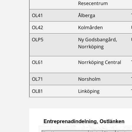
Resecentrum
OL41
Ålberga
OL42
Kolmården
OLP5
Ny Godsbangård,
Norrköping
OL61
Norrköping Central
OL71
Norsholm
OL81
Linköping