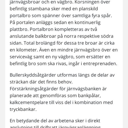
järnvägsbroar och en vägbro. Korsningen över
befintlig stambana sker med en planskild
portalbro som spänner över samtliga fyra spår.
På portalen anläggs sedan en kontinuerlig
plattbro. Portalbron kompletteras av två
anslutande balkbroar på norra respektive södra
sidan. Total brolängd för dessa tre broar är cirka
en kilometer. Även en mindre järnvägsbro över en
serviceväg samt en ny vägbro, som ersätter en
befintlig bro som ska rivas, ingår i entreprenaden.
Bullerskyddsåtgärder utformas längs de delar av
sträckan där det finns behov.
Förstärkningsåtgärder för järnvägsbanken är
planerade att genomföras som bankpålar,
kalkcementpelare till viss del i kombination med
tryckbankar.
En betydande del av arbetena sker i direkt
anslutning till driftsatt järnvägsanläggning.