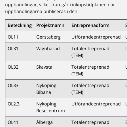
upphandlingar, vilket framgår i inköpstidplanen när
upphandlingarna publiceras i den.
Beteckning
Projektnamn
Entreprenadform
OL11
Gerstaberg
Utförandeentreprenad
OL31
Vagnhärad
Totalentreprenad
(TEM)
OL32
Skavsta
Totalentreprenad
(TEM)
OL33
Nyköping
Totalentreprenad
Bibana
(TEM)
OL2.3
Nyköping
Utförandeentreprenad
Resecentrum
OL41
Ålberga
Totalentreprenad