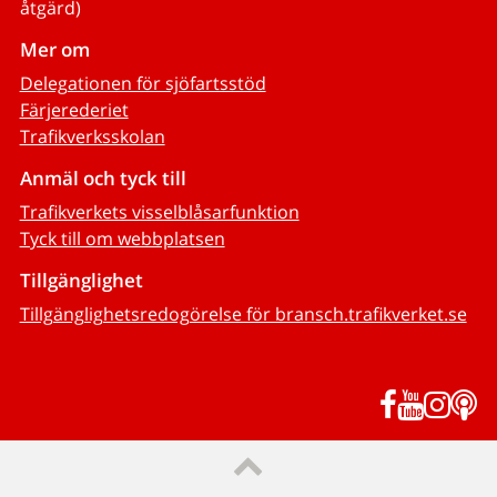
åtgärd)
Mer om
Delegationen för sjöfartsstöd
Färjerederiet
Trafikverksskolan
Anmäl och tyck till
Trafikverkets visselblåsarfunktion
Tyck till om webbplatsen
Tillgänglighet
Tillgänglighetsredogörelse för bransch.trafikverket.se
Facebook
YouTub
Inst
P
Till sidans topp