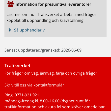
Information för presumtiva leverantörer
Läs mer om hur Trafikverket arbetar med frågor
kopplat till upphandling och kravställning.
Så upphandlar vi
Senast uppdaterad/granskad: 2026-06-09
Trafikverket
För frågor om väg, järnväg, färja och övriga frågor.
Skriv till oss via kontaktformulär
Ring, 0771-921 921
måndag–fredag kl. 8.00–16.00 (dygnet runt för
trafikinformation och akuta fel som kräver omedelbar