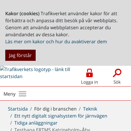
Kakor (cookies)
Trafikverket använder kakor för att
förbättra och anpassa ditt besök på vår webbplats.
Genom att använda webbplatsen accepterar du
användandet av dessa kakor.
Läs mer om kakor och hur du avaktiverar dem
Jag förstår
Logga in
Sök
Meny
Du
Startsida
För dig i branschen
Teknik
är
Ett nytt digitalt signalsystem för järnvägen
här:
Tidiga anläggningar
Testbana ERTMS Katrineholm–Åby