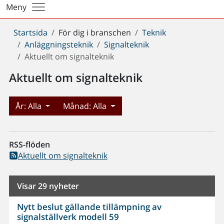
Meny
Du
Startsida
För dig i branschen
Teknik
är
Anläggningsteknik
Signalteknik
här:
Aktuellt om signalteknik
Aktuellt om signalteknik
År:
Alla
Månad:
Alla
RSS-flöden
Aktuellt om signalteknik
Visar 29 nyheter
Nytt beslut gällande tillämpning av
signalställverk modell 59