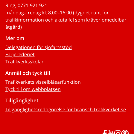
Ring, 0771-921 921
måndag–fredag kl. 8.00–16.00 (dygnet runt för
trafikinformation och akuta fel som kräver omedelbar
åtgärd)
Mer om
Delegationen för sjöfartsstöd
Färjerederiet
Trafikverksskolan
Anmäl och tyck till
Trafikverkets visselblåsarfunktion
Tyck till om webbplatsen
Tillgänglighet
Tillgänglighetsredogörelse för bransch.trafikverket.se
Facebook
YouTub
Inst
P