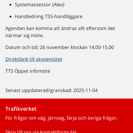
Systemassessor (Alex)
Handledning TSS-handläggare
Agendan kan komma att ändras allt eftersom det
närmar sig möte.
Datum och tid: 26 november klockan 14.00-15.00
Direktlänk till skypemötet
TTS Öppet infomöte
Senast uppdaterad/granskad: 2025-11-04
Trafikverket
För frågor om väg, järnväg, färja och övriga frågor.
Skriv till oss via kontaktformulär