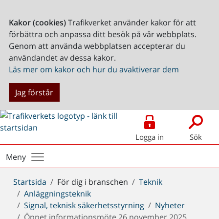
Kakor (cookies)
Trafikverket använder kakor för att
förbättra och anpassa ditt besök på vår webbplats.
Genom att använda webbplatsen accepterar du
användandet av dessa kakor.
Läs mer om kakor och hur du avaktiverar dem
Jag förstår
Logga in
Sök
Meny
Du
Startsida
För dig i branschen
Teknik
är
Anläggningsteknik
här:
Signal, teknisk säkerhetsstyrning
Nyheter
Öppet informationsmöte 26 november 2025