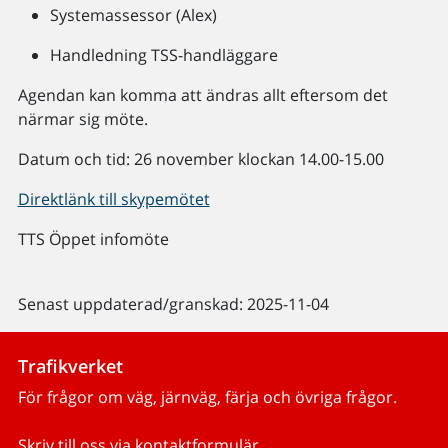
Systemassessor (Alex)
Handledning TSS-handläggare
Agendan kan komma att ändras allt eftersom det
närmar sig möte.
Datum och tid: 26 november klockan 14.00-15.00
Direktlänk till skypemötet
TTS Öppet infomöte
Senast uppdaterad/granskad: 2025-11-04
Trafikverket
För frågor om väg, järnväg, färja och övriga frågor.
Skriv till oss via kontaktformulär