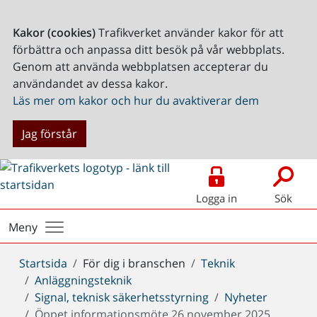
Kakor (cookies)
Trafikverket använder kakor för att
förbättra och anpassa ditt besök på vår webbplats.
Genom att använda webbplatsen accepterar du
användandet av dessa kakor.
Läs mer om kakor och hur du avaktiverar dem
Jag förstår
Logga in
Sök
Meny
Du
Startsida
För dig i branschen
Teknik
är
Anläggningsteknik
här:
Signal, teknisk säkerhetsstyrning
Nyheter
Öppet informationsmöte 26 november 2025