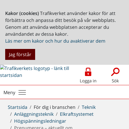
Kakor (cookies)
Trafikverket använder kakor för att
förbättra och anpassa ditt besök på vår webbplats.
Genom att använda webbplatsen accepterar du
användandet av dessa kakor.
Läs mer om kakor och hur du avaktiverar dem
Jag förstår
Logga in
Sök
Meny
Du
Startsida
För dig i branschen
Teknik
är
Anläggningsteknik
Elkraftsystemet
här:
Högspänningsledningar
Prenumerera – aktuellt om