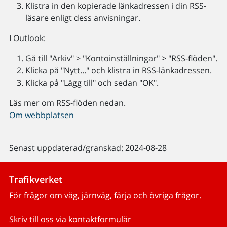
Klistra in den kopierade länkadressen i din RSS-
läsare enligt dess anvisningar.
I Outlook:
Gå till "Arkiv" > "Kontoinställningar" > "RSS-flöden".
Klicka på "Nytt..." och klistra in RSS-länkadressen.
Klicka på "Lägg till" och sedan "OK".
Läs mer om RSS-flöden nedan.
Om webbplatsen
Senast uppdaterad/granskad: 2024-08-28
Trafikverket
För frågor om väg, järnväg, färja och övriga frågor.
Skriv till oss via kontaktformulär