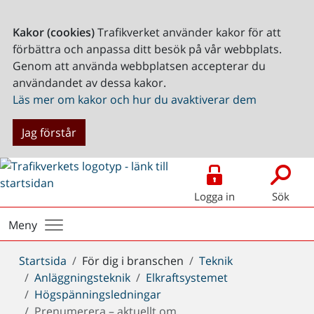
Kakor (cookies)
Trafikverket använder kakor för att
förbättra och anpassa ditt besök på vår webbplats.
Genom att använda webbplatsen accepterar du
användandet av dessa kakor.
Läs mer om kakor och hur du avaktiverar dem
Jag förstår
Logga in
Sök
Meny
Du
Startsida
För dig i branschen
Teknik
är
Anläggningsteknik
Elkraftsystemet
här:
Högspänningsledningar
Prenumerera – aktuellt om