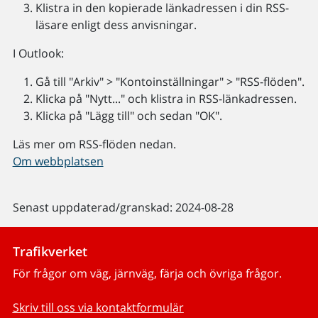
Klistra in den kopierade länkadressen i din RSS-
läsare enligt dess anvisningar.
I Outlook:
Gå till "Arkiv" > "Kontoinställningar" > "RSS-flöden".
Klicka på "Nytt..." och klistra in RSS-länkadressen.
Klicka på "Lägg till" och sedan "OK".
Läs mer om RSS-flöden nedan.
Om webbplatsen
Senast uppdaterad/granskad: 2024-08-28
Trafikverket
För frågor om väg, järnväg, färja och övriga frågor.
Skriv till oss via kontaktformulär