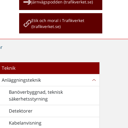
Järnvägspodden (trafikverket.se)
Etik och moral i Trafikverket
(trafikverket.se)
ar
Teknik
Anläggningsteknik
Banöverbyggnad, teknisk
säkerhetsstyrning
Detektorer
Kabelanvisning