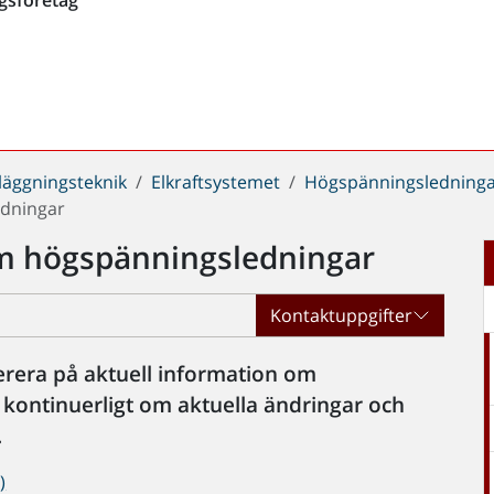
läggningsteknik
Elkraftsystemet
Högspänningsledning
edningar
om högspänningsledningar
Kontaktuppgifter
rera på aktuell information om
kontinuerligt om aktuella ändringar och
.
)