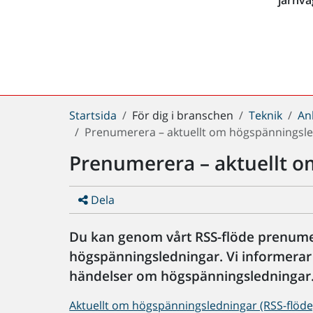
Du
Startsida
För dig i branschen
Teknik
An
är
Prenumerera – aktuellt om högspänningsl
här:
Prenumerera – aktuellt 
Dela
Du kan genom vårt RSS-flöde prenume
högspänningsledningar. Vi informerar 
händelser om högspänningsledningar
Aktuellt om högspänningsledningar (RSS-flöde