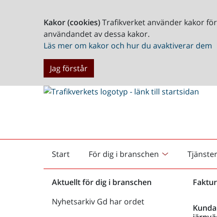
Kakor (cookies)
Trafikverket använder kakor fö
användandet av dessa kakor.
Läs mer om kakor och hur du avaktiverar dem
Jag förstår
Start
För dig i branschen
Tjänste
Startsida
Aktuellt för dig i branschen
Faktur
Nyhetsarkiv Gd har ordet
Kunda
järnvä