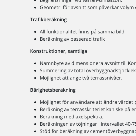
Begränsningar vid val län-klimatzon.
Geometri för avsnitt som påverkar volym
Trafikberäkning
All funktionalitet finns på samma bild
Beräkning av passerad trafik
Konstruktioner, samtliga
Namnbyte av dimensionera avsnitt till K
Summering av total överbyggnadstjocklek
Möjlighet att ange två terrassnivåer.
Bärighetsberäkning
Möjlighet för användare att ändra värdet 
Beräkning av terrasskriteriet kan ske på en
Beräkning med axelspektra.
Beräkningen av töjningar i intervallet 40-75
Stöd för beräkning av cementöverbyggna