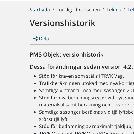
Du
Startsida
För dig i branschen
Teknik
Te
är
Versionshistorik
här:
Dela
PMS Objekt versionhistorik
Dessa förändringar sedan version 4.2:
Stöd för kraven som ställs i TRVK Väg.
Trafikberäkningen utökad med nya korriger
Samtliga vintrar till och med säsongen 20
Stöd för nya beräkningsregler vid byggand
materialval samt beräkning och utvärderin
Samtliga säsonger beräknas vid tjällyfts
störst tjällyft.
Stöd för bedömning av maximalt tjäldjup, m
TRVK Väg samt TRVR Väg i PDF-format ins