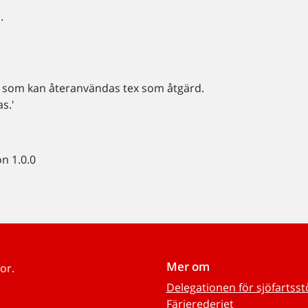
.
er som kan återanvändas tex som åtgärd.
s.'
n 1.0.0
Mer om
or.
Delegationen för sjöfartss
Färjerederiet