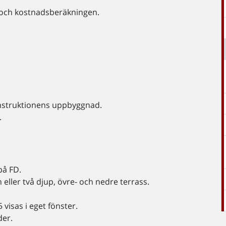
 och kostnadsberäkningen.
onstruktionens uppbyggnad.
.
på FD.
 eller två djup, övre- och nedre terrass.
 visas i eget fönster.
der.