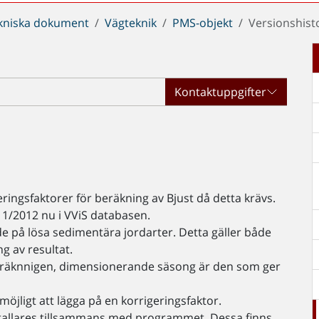
kniska dokument
Vägteknik
PMS-objekt
Versionshist
Kontaktuppgifter
ingsfaktorer för beräkning av Bjust då detta krävs.
11/2012 nu i VViS databasen.
e på lösa sedimentära jordarter. Detta gäller både
g av resultat.
beräknnigen, dimensionerande säsong är den som ger
öjligt att lägga på en korrigeringsfaktor.
tallares tillsammans med programmet. Dessa finns