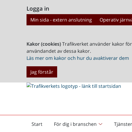
Logga in
Min sida - extern anslutning
Operativ järnv
Kakor (cookies)
Trafikverket använder kakor fö
användandet av dessa kakor.
Läs mer om kakor och hur du avaktiverar dem
Jag förstår
Start
För dig i branschen
Tjänste
Startsida