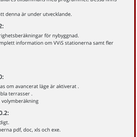
tt denna är under utvecklande.
2:
righetsberäkningar för nybyggnad.
plett information om VViS stationerna samt fler
0:
 om avancerat läge är aktiverat .
bbla terrasser .
ch volymberäkning
0.2:
digt.
erna pdf, doc, xls och exe.