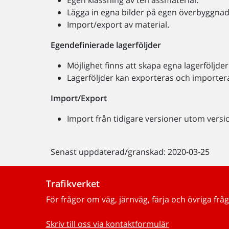
Egen klassning av terrassmaterial.
Lägga in egna bilder på egen överbyggnad
Import/export av material.
Egendefinierade lagerföljder
Möjlighet finns att skapa egna lagerföljd
Lagerföljder kan exporteras och importera
Import/Export
Import från tidigare versioner utom versio
Senast uppdaterad/granskad: 2020-03-25
Trafikverket
För frågor om väg, järnväg, färja och övriga fråg
Skriv till oss via kontaktformulär